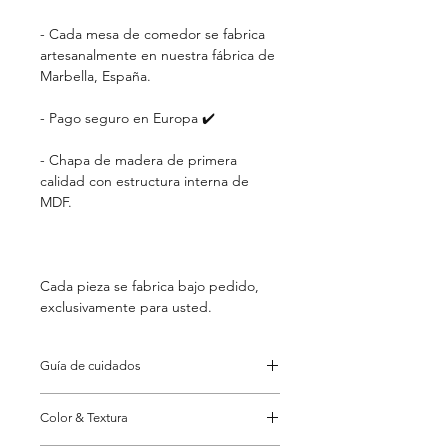
- Cada mesa de comedor se fabrica
artesanalmente en nuestra fábrica de
Marbella, España.
- Pago seguro en Europa ✔️
- Chapa de madera de primera
calidad con estructura interna de
MDF.
Cada pieza se fabrica bajo pedido,
exclusivamente para usted.
Guía de cuidados
No utilice limpiadores fuertes ni
Color & Textura
abrasivos.
La pieza se expandirá y contraerá