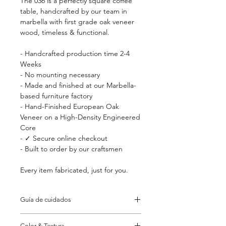
The 036 is a perfectly square coffee
table, handcrafted by our team in
marbella with first grade oak veneer
wood, timeless & functional.
- Handcrafted production time 2-4
Weeks
- No mounting necessary
- Made and finished at our Marbella-
based furniture factory
- Hand-Finished European Oak
Veneer on a High-Density Engineered
Core
- ✓ Secure online checkout
- Built to order by our craftsmen
Every item fabricated, just for you.
Guía de cuidados
Do not use strong or abrasive
Color & Textura