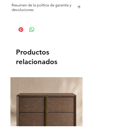
Estos materiales son naturales o de
profesional de limpieza de
Resumen de la política de garantía y
calidad artesanal, por lo que el
devoluciones
tapicerías.
resultado final puede variar
Aspire con el accesorio de mano.
ligeramente en textura, vetas y
Todos los artículos de la web de
Limpie los derrames
tonalidades de color.
Instalaciones & Lacados se fabrican
inmediatamente con un paño
bajo pedido, por lo que estas piezas
limpio y seco.
se elaboran exclusivamente para
usted, con la posibilidad de
personalizarlas.
Productos
relacionados
Garantía estructural de 5 años y
garantía de acabado de 2 años. En
Instalaciones & Lacados, cada mueble
se fabrica artesanalmente con
materiales de primera calidad y con
los más altos estándares. Nos
enorgullecemos de la calidad de
nuestra artesanía y ofrecemos la
siguiente garantía contra defectos de
fabricación: una garantía estructural
de 5 años a partir de la fecha de
entrega, que cubre los defectos de