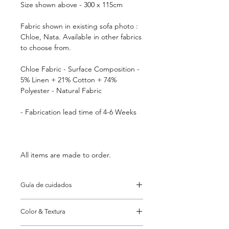
Size shown above - 300 x 115cm
Fabric shown in existing sofa photo :
Chloe, Nata. Available in other fabrics
to choose from.
Chloe Fabric - Surface Composition -
5% Linen + 21% Cotton + 74%
Polyester - Natural Fabric
- Fabrication lead time of 4-6 Weeks
All items are made to order.
Guía de cuidados
Aspire y gire el cojín
Color & Textura
periódicamente.
Se recomienda un servicio