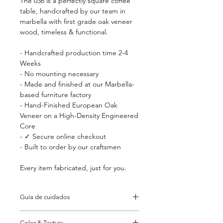
The 036 is a perfectly square coffee
table, handcrafted by our team in
marbella with first grade oak veneer
wood, timeless & functional.
- Handcrafted production time 2-4
Weeks
- No mounting necessary
- Made and finished at our Marbella-
based furniture factory
- Hand-Finished European Oak
Veneer on a High-Density Engineered
Core
- ✓ Secure online checkout
- Built to order by our craftsmen
Every item fabricated, just for you.
Guía de cuidados
Do not use strong or abrasive
Color & Textura